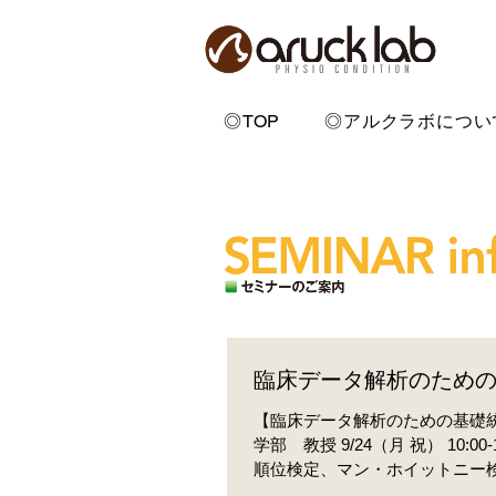
◎TOP
◎アルクラボについ
臨床データ解析のための
【臨床データ解析のための基礎統
学部 教授 9/24（月 祝） 10:00-15:00 第2回 仮説検定 ・ｔ検定、F
順位検定、マン・ホイットニー検