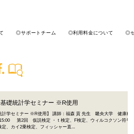
て
◎サポートチーム
◎利用料金について
◎
基礎統計学セミナー ※R使用
計学セミナー ※R使用】 講師：福森 貢 先生 畿央大学 健康科
検定、ウィルコクソン符号
定、カイ2乗検定、フィッシャー直...