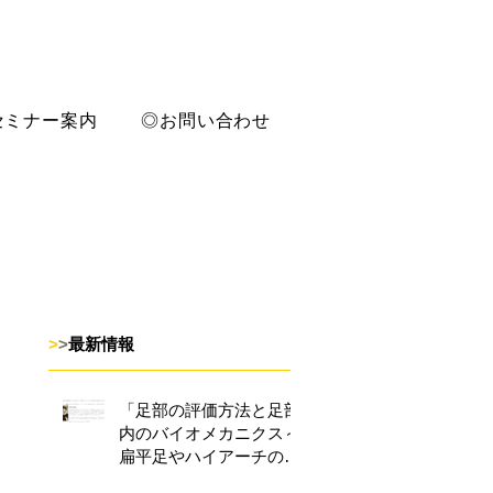
セミナー案内
◎お問い合わせ
>
>
最新情報
「足部の評価方法と足部
内のバイオメカニクス～
扁平足やハイアーチの評
価法再考に向けた研究