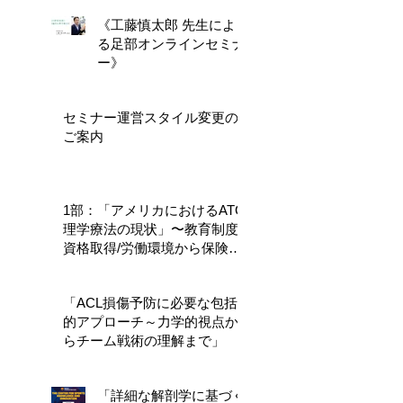
～」
《工藤慎太郎 先生によ
る足部オンラインセミナ
ー》
セミナー運営スタイル変更の
ご案内
1部：「アメリカにおけるATC/
理学療法の現状」〜教育制度/
資格取得/労働環境から保険制
度〜/2部：「アメリカにおけ
るエビデンスに基づく脊柱の
「ACL損傷予防に必要な包括
理学療法（EBP）」〜セント
的アプローチ～力学的視点か
オーガスティン大学で学ぶ18s
らチーム戦術の理解まで」
「詳細な解剖学に基づく