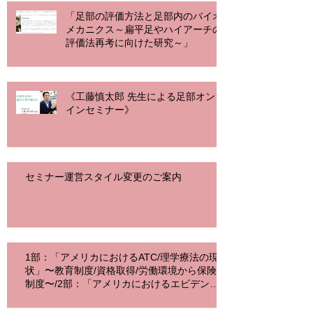
「足部の評価方法と足部内のバイオ
メカニクス～扁平足やハイアーチの
評価法再考に向けた研究～」
《工藤慎太郎 先生による足部オンラ
インセミナー》
セミナー運営スタイル変更のご案内
1部：「アメリカにおけるATC/理学療法の現
状」〜教育制度/資格取得/労働環境から保険
制度〜/2部：「アメリカにおけるエビデンス
に基づく脊柱の理学療法（EBP）」〜セント
オーガスティン大学で学ぶ18s