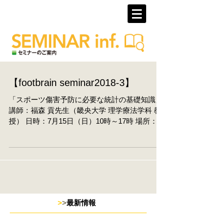
【footbrain seminar2018-3】
「スポーツ傷害予防に必要な統計の基礎知識」
講師：福森 貢先生（畿央大学 理学療法学科 教
授） 日時：7月15日（日）10時～17時 場所：大
阪リゾート＆スポーツ専門学校 2号館 3階 大阪
市営地下鉄御堂筋線「西中島南方駅」より徒歩
3分 阪急京都線「南方駅」より徒歩3分...
>
>
最新情報