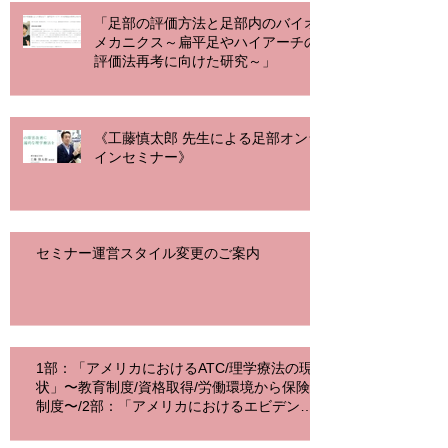
「足部の評価方法と足部内のバイオ
メカニクス～扁平足やハイアーチの
評価法再考に向けた研究～」
《工藤慎太郎 先生による足部オンラ
インセミナー》
セミナー運営スタイル変更のご案内
1部：「アメリカにおけるATC/理学療法の現
状」〜教育制度/資格取得/労働環境から保険
制度〜/2部：「アメリカにおけるエビデンス
に基づく脊柱の理学療法（EBP）」〜セント
オーガスティン大学で学ぶ18s