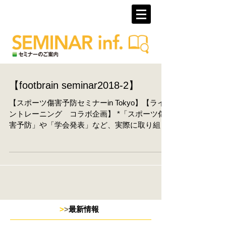
【footbrain seminar2018-2】
【スポーツ傷害予防セミナーin Tokyo】【ライ
ントレーニング コラボ企画】 *「スポーツ傷
害予防」や「学会発表」など、実際に取り組み
たい方にはオススメのセミナーです。 午前中に
高林先生からレクチャー頂いた足の評価法
（例：ご自分の足 内側縦アーチデータ）を、午
後...
>
>
最新情報